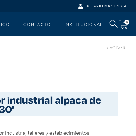
USUARIO MAYORISTA
0
NICO
CONTACTO
INSTITUCIONAL
< VOLVER
30'
r Industria, talleres y establecimientos