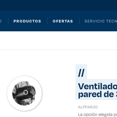
PRODUCTOS
OFERTAS
O
SERVICIO TEC
//
ventilador industrial alpaca de
pared de 
ALPPAR30
La opción elegida po