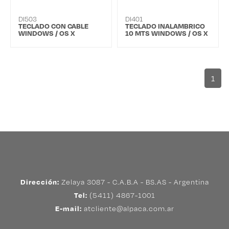
DI503
DI401
TECLADO CON CABLE
TECLADO INALAMBRICO
WINDOWS / OS X
10 MTS WINDOWS / OS X
1
Dirección:
Zelaya 3087 - C.A.B.A - BS.AS - Argentina
Tel:
(5411) 4867-1001
E-mail:
atcliente@alpaca.com.ar