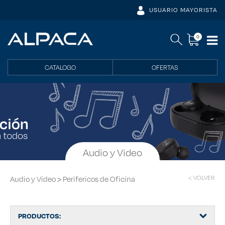
USUARIO MAYORISTA
0
CATALOGO
OFERTAS
Audio y Video
< VOLVER
>
Audio y Video
Perifericos de Oficina
PRODUCTOS: