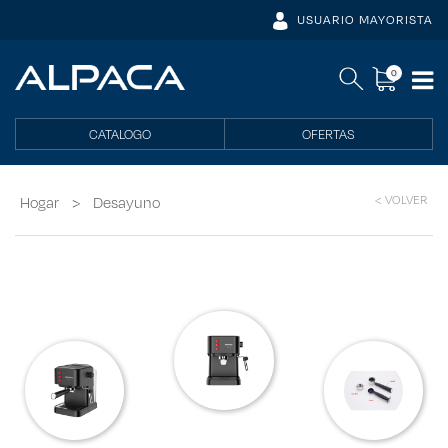
USUARIO MAYORISTA
0
CATALOGO
OFERTAS
< VOLVER
Hogar
>
Desayuno