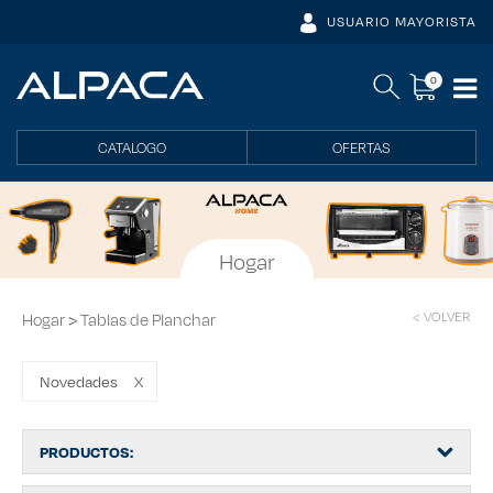
USUARIO MAYORISTA
0
CATALOGO
OFERTAS
Hogar
>
< VOLVER
Hogar
Tablas de Planchar
Novedades
X
PRODUCTOS: