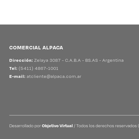
COMERCIAL ALPACA
Dirección:
Zelaya 3087 - C.A.B.A - BS.AS - Argentina
Tel:
(5411) 4867-1001
E-mail:
atcliente@alpaca.com.ar
Desarrollado por
Objetivo Virtual
/ Todos los derechos reservado