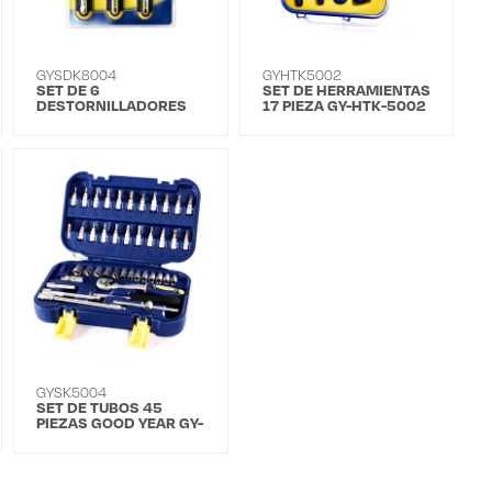
GYSDK8004
GYHTK5002
SET DE 6
SET DE HERRAMIENTAS
DESTORNILLADORES
17 PIEZA GY-HTK-5002
EN BLISTER GY-SDK-
8004
GYSK5004
SET DE TUBOS 45
PIEZAS GOOD YEAR GY-
SK-5004