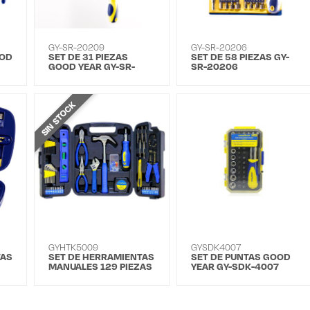
GY-SR-20209
GY-SR-20206
OOD
SET DE 31 PIEZAS
SET DE 58 PIEZAS GY-
GOOD YEAR GY-SR-
SR-20206
20209
SIN STOCK
GYHTK5009
GYSDK4007
TAS
SET DE HERRAMIENTAS
SET DE PUNTAS GOOD
MANUALES 129 PIEZAS
YEAR GY-SDK-4007
HTK-5009