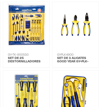
GY-TK-900550
GYPLK4900
SET DE 25
SET DE 3 ALICATES
DESTORNILLADORES
GOOD YEAR GY-PLK-
GY-900550
4900