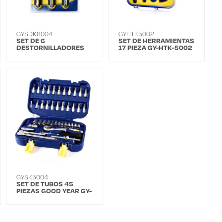
GYSDK8004
GYHTK5002
SET DE 6
SET DE HERRAMIENTAS
DESTORNILLADORES
17 PIEZA GY-HTK-5002
EN BLISTER GY-SDK-
8004
GYSK5004
SET DE TUBOS 45
PIEZAS GOOD YEAR GY-
SK-5004