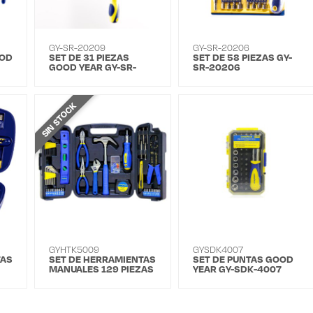
GY-SR-20209
GY-SR-20206
OOD
SET DE 31 PIEZAS
SET DE 58 PIEZAS GY-
GOOD YEAR GY-SR-
SR-20206
20209
SIN STOCK
GYHTK5009
GYSDK4007
TAS
SET DE HERRAMIENTAS
SET DE PUNTAS GOOD
MANUALES 129 PIEZAS
YEAR GY-SDK-4007
HTK-5009