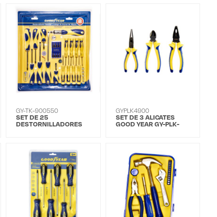
GY-TK-900550
GYPLK4900
SET DE 25
SET DE 3 ALICATES
DESTORNILLADORES
GOOD YEAR GY-PLK-
GY-900550
4900