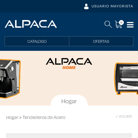
USUARIO MAYORISTA
0
CATALOGO
OFERTAS
Hogar
< VOLVER
>
Hogar
Tendederos de Acero