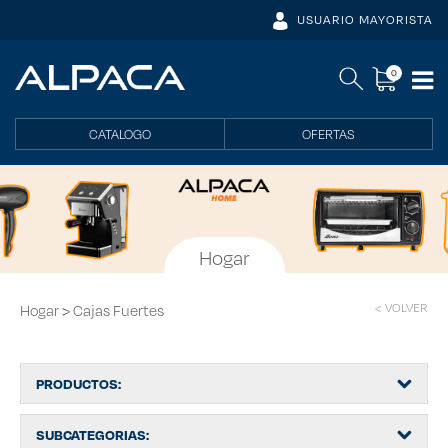
USUARIO MAYORISTA
0
CATALOGO
OFERTAS
Hogar
>
< VOLVER
Hogar
Cajas Fuertes
PRODUCTOS:
SUBCATEGORIAS: